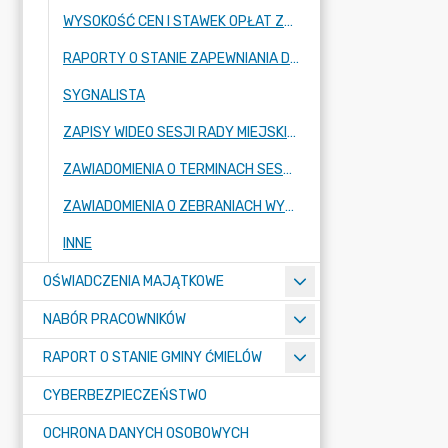
WYSOKOŚĆ CEN I STAWEK OPŁAT ZBIOROWEGO ZAOPATRZENIA W WODĘ
RAPORTY O STANIE ZAPEWNIANIA DOSTĘPNOŚCI PODMIOTU PUBLICZNEGO
SYGNALISTA
ZAPISY WIDEO SESJI RADY MIEJSKIEJ
ZAWIADOMIENIA O TERMINACH SESJI RADY MIEJSKIEJ ORAZ KOMISJI STAŁYCH RADY
ZAWIADOMIENIA O ZEBRANIACH WYBORCZYCH W SOŁECTWACH I MIEŚCIE ĆMIELÓW
INNE
OŚWIADCZENIA MAJĄTKOWE
NABÓR PRACOWNIKÓW
RAPORT O STANIE GMINY ĆMIELÓW
CYBERBEZPIECZEŃSTWO
OCHRONA DANYCH OSOBOWYCH