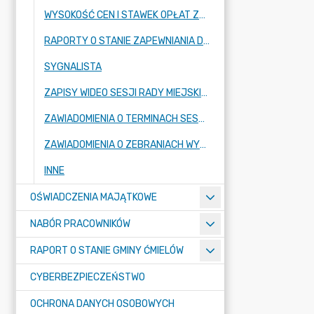
WYSOKOŚĆ CEN I STAWEK OPŁAT ZBIOROWEGO ZAOPATRZENIA W WODĘ
RAPORTY O STANIE ZAPEWNIANIA DOSTĘPNOŚCI PODMIOTU PUBLICZNEGO
SYGNALISTA
ZAPISY WIDEO SESJI RADY MIEJSKIEJ
ZAWIADOMIENIA O TERMINACH SESJI RADY MIEJSKIEJ ORAZ KOMISJI STAŁYCH RADY
ZAWIADOMIENIA O ZEBRANIACH WYBORCZYCH W SOŁECTWACH I MIEŚCIE ĆMIELÓW
INNE
OŚWIADCZENIA MAJĄTKOWE
NABÓR PRACOWNIKÓW
RAPORT O STANIE GMINY ĆMIELÓW
CYBERBEZPIECZEŃSTWO
OCHRONA DANYCH OSOBOWYCH