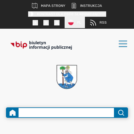
MAPA STRONY
INSTRUKCJA
KONTRAST DLA OSÓB SŁABOWIDZĄCYCH
PL
RSS
biuletyn
informacji publicznej