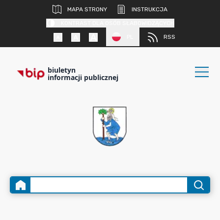
MAPA STRONY
INSTRUKCJA
KONTRAST DLA OSÓB SŁABOWIDZĄCYCH
PL
RSS
biuletyn
informacji publicznej