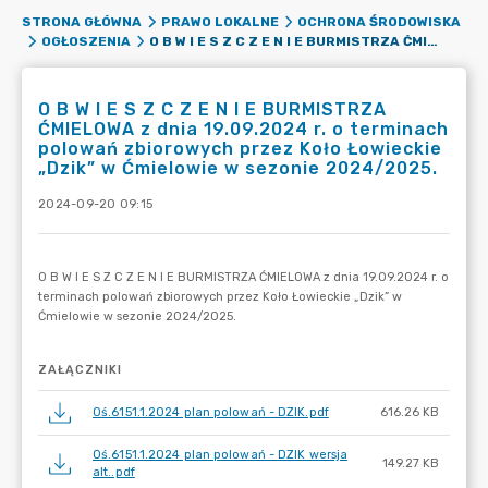
STRONA GŁÓWNA
PRAWO LOKALNE
OCHRONA ŚRODOWISKA
O B W I E S Z C Z E N I E BURMISTRZA ĆMIELOWA Z DNIA 19.09.2024 R. O TERMINACH POLOWAŃ ZBIOROWYCH PRZEZ KOŁO ŁOWIECKIE „DZIK” W ĆMIELOWIE W SEZONIE 2024/2025.
OGŁOSZENIA
O B W I E S Z C Z E N I E BURMISTRZA
ĆMIELOWA z dnia 19.09.2024 r. o terminach
polowań zbiorowych przez Koło Łowieckie
„Dzik” w Ćmielowie w sezonie 2024/2025.
2024-09-20 09:15
ZAŁĄCZNIKI
Oś.6151.1.2024 plan polowań - DZIK.pdf
616.26 KB
Oś.6151.1.2024 plan polowań - DZIK wersja
149.27 KB
alt..pdf