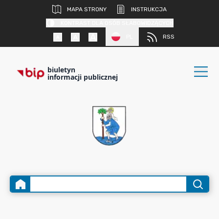
MAPA STRONY
INSTRUKCJA
KONTRAST DLA OSÓB SŁABOWIDZĄCYCH
PL
RSS
biuletyn
informacji publicznej