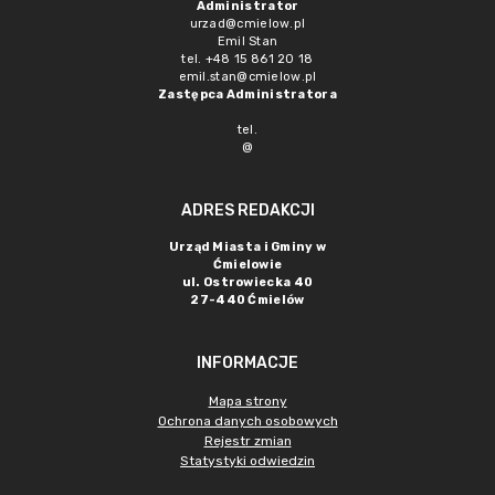
Administrator
urzad@cmielow.pl
Emil Stan
tel. +48 15 861 20 18
emil.stan@cmielow.pl
Zastępca Administratora
tel.
@
ADRES REDAKCJI
Urząd Miasta i Gminy w
Ćmielowie
ul. Ostrowiecka 40
27-440 Ćmielów
INFORMACJE
Mapa strony
Ochrona danych osobowych
Rejestr zmian
Statystyki odwiedzin