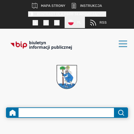
MAPA STRONY
INSTRUKCJA
KONTRAST DLA OSÓB SŁABOWIDZĄCYCH
PL
RSS
biuletyn
informacji publicznej