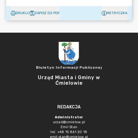
DRUKUJ
ZAPISZ DO PDF
METRYCZKA
Biuletyn Informacji Publicznej
Urząd Miasta i Gminy w
Ćmielowie
REDAKCJA
Administrator
urzad@cmielow.pl
Emil Stan
tel. +48 15 861 20 18
emil.stan@cmielow.pl