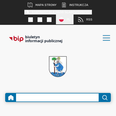
MAPA STRONY
INSTRUKCJA
KONTRAST DLA OSÓB SŁABOWIDZĄCYCH
PL
RSS
biuletyn
informacji publicznej