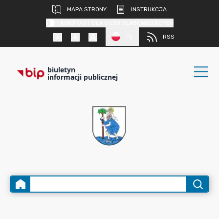
MAPA STRONY
INSTRUKCJA
KONTRAST DLA OSÓB SŁABOWIDZĄCYCH
PL
RSS
biuletyn
informacji publicznej