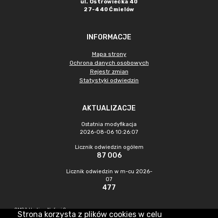
ul. Ostrowiecka 40
27-440 Ćmielów
INFORMACJE
Mapa strony
Ochrona danych osobowych
Rejestr zmian
Statystyki odwiedzin
AKTUALIZACJE
Ostatnia modyfikacja
2026-08-06 10:26:07
Licznik odwiedzin ogółem
87 006
Licznik odwiedzin w m-cu 2026-
07
477
CMS & Hosting: Nefeni Sp. z o.o.
Strona korzysta z plików cookies w celu