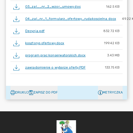
03_zal__nr_2_wzor_umowy.doc
162.5 KB
04_zal_nr_1_formularz_ofertowy_rudakoscielna.docx
49.22 
Decyzja.pdf
832.72 KB
kosztorys ofertowy.docx
199.42 KB
program prac konserwatorskich.docx
3.43 MB
zawiadomienie o wyborze oferty.PDF
133.75 KB
DRUKUJ
ZAPISZ DO PDF
METRYCZKA