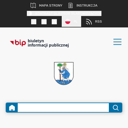
MAPA STRONY
INSTRUKCJA
KONTRAST DLA OSÓB SŁABOWIDZĄCYCH
PL
RSS
biuletyn
informacji publicznej