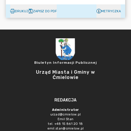
DRUKUJ
ZAPISZ DO PDF
METRYCZKA
Biuletyn Informacji Publicznej
Urząd Miasta i Gminy w
Ćmielowie
REDAKCJA
Administrator
urzad@cmielow.pl
Emil Stan
tel. +48 15 861 20 18
emil.stan@cmielow.pl