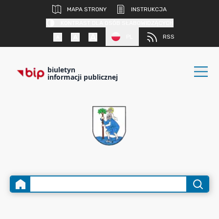
MAPA STRONY
INSTRUKCJA
KONTRAST DLA OSÓB SŁABOWIDZĄCYCH
PL
RSS
biuletyn
informacji publicznej