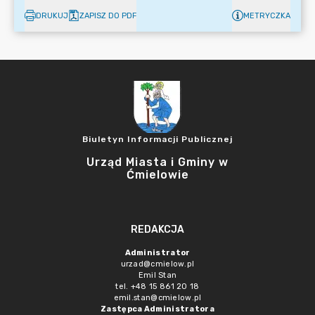
DRUKUJ
ZAPISZ DO PDF
METRYCZKA
Biuletyn Informacji Publicznej
Urząd Miasta i Gminy w
Ćmielowie
REDAKCJA
Administrator
urzad@cmielow.pl
Emil Stan
tel. +48 15 861 20 18
emil.stan@cmielow.pl
Zastępca Administratora