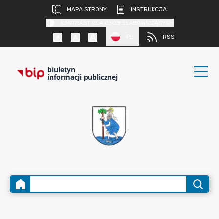
MAPA STRONY
INSTRUKCJA
KONTRAST DLA OSÓB SŁABOWIDZĄCYCH
PL
RSS
biuletyn
informacji publicznej