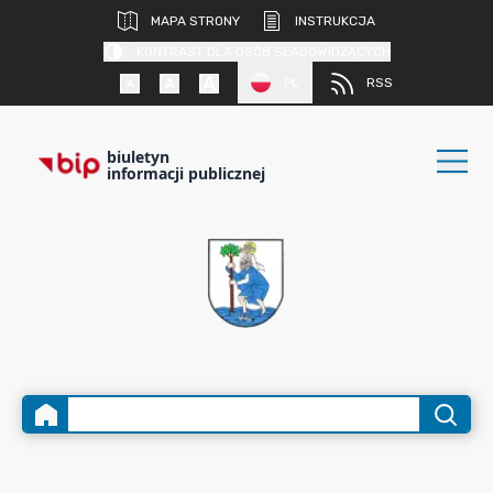
MAPA STRONY
INSTRUKCJA
KONTRAST DLA OSÓB SŁABOWIDZĄCYCH
PL
RSS
biuletyn
informacji publicznej