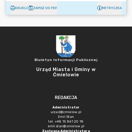
DRUKUJ
ZAPISZ DO PDF
METRYCZKA
Biuletyn Informacji Publicznej
Urząd Miasta i Gminy w
Ćmielowie
REDAKCJA
Administrator
urzad@cmielow.pl
Emil Stan
tel. +48 15 861 20 18
emil.stan@cmielow.pl
Zastępca Administratora