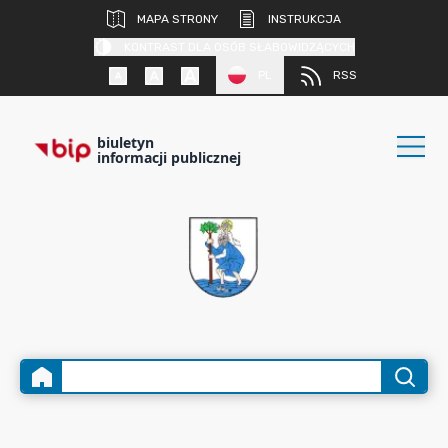
MAPA STRONY
INSTRUKCJA
KONTRAST DLA OSÓB SŁABOWIDZĄCYCH
PL
RSS
biuletyn
informacji publicznej