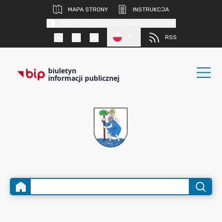
MAPA STRONY
INSTRUKCJA
KONTRAST DLA OSÓB SŁABOWIDZĄCYCH
PL
RSS
biuletyn
informacji publicznej