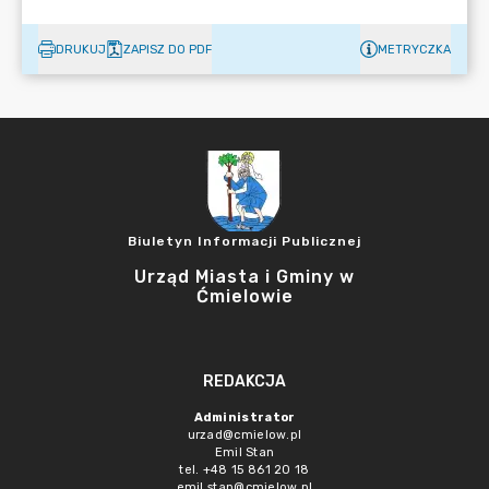
DRUKUJ
ZAPISZ DO PDF
METRYCZKA
Biuletyn Informacji Publicznej
Urząd Miasta i Gminy w
Ćmielowie
REDAKCJA
Administrator
urzad@cmielow.pl
Emil Stan
tel. +48 15 861 20 18
emil.stan@cmielow.pl