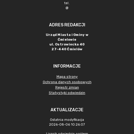
tel.
@
ADRES REDAKCJI
Urząd Miasta i Gminy w
Ćmielowie
ul. Ostrowiecka 40
27-440 Ćmielów
INFORMACJE
Mapa strony
Ochrona danych osobowych
Rejestr zmian
Statystyki odwiedzin
AKTUALIZACJE
Ostatnia modyfikacja
2026-08-06 10:26:07
Licznik odwiedzin ogółem