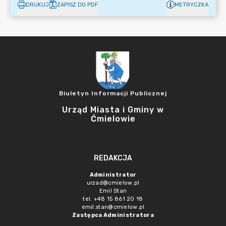
DRUKUJ
ZAPISZ DO PDF
METRYCZKA
Biuletyn Informacji Publicznej
Urząd Miasta i Gminy w
Ćmielowie
REDAKCJA
Administrator
urzad@cmielow.pl
Emil Stan
tel. +48 15 861 20 18
emil.stan@cmielow.pl
Zastępca Administratora