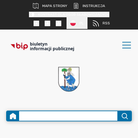
MAPA STRONY
INSTRUKCJA
KONTRAST DLA OSÓB SŁABOWIDZĄCYCH
PL
RSS
biuletyn
informacji publicznej