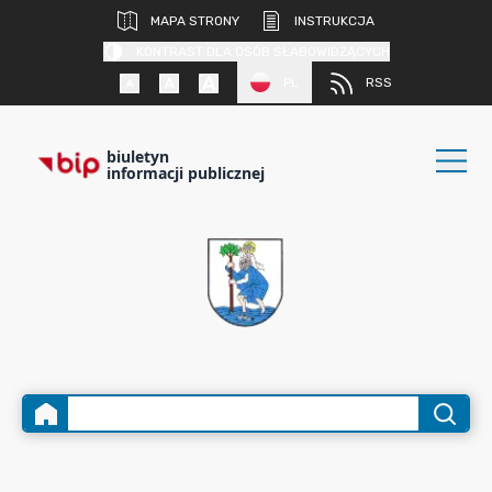
MAPA STRONY
INSTRUKCJA
KONTRAST DLA OSÓB SŁABOWIDZĄCYCH
PL
RSS
biuletyn
informacji publicznej