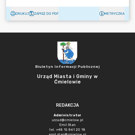
DRUKUJ
ZAPISZ DO PDF
METRYCZKA
Biuletyn Informacji Publicznej
Urząd Miasta i Gminy w
Ćmielowie
REDAKCJA
Administrator
urzad@cmielow.pl
Emil Stan
tel. +48 15 861 20 18
emil.stan@cmielow.pl