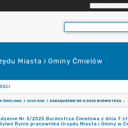
KONTRAST DLA O
rzędu Miasta i Gminy Ćmielów
OŚCI
ZARZĄDZENIE NR 3/2025 BURMISTRZA ĆMIELOWA Z DNIA 7 STYCZNIA 2025 R. W SPRAWIE UPOWAŻNIENIA PANI SYLWII RYNIO PRACOWNIKA URZĘDU MIASTA I GMINY W ĆMIELOWIE DO DZIAŁANIA W IMIENIU BURMISTRZA ĆMIELOWA JAKO ORGANU GMINY
A ĆMIELOWA
2025 ROK
dzenie Nr 3/2025 Burmistrza Ćmielowa z dnia 7 st
Sylwii Rynio pracownika Urzędu Miasta i Gminy w Ć