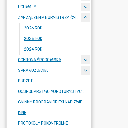
UCHWAŁY
ZARZĄDZENIA BURMISTRZA ĆMIELOWA
2026 ROK
2025 ROK
2024 ROK
OCHRONA ŚRODOWISKA
SPRAWOZDANIA
BUDŻET
GOSPODARSTWO AGROTURYSTYCZNE
GMINNY PROGRAM OPIEKI NAD ZWIERZĘTAMI BEZDOMNYMI ORAZ ZAPOBIEGANIA BEZDOMNOŚCI ZWIERZĄT
INNE
PROTOKOŁY POKONTROLNE