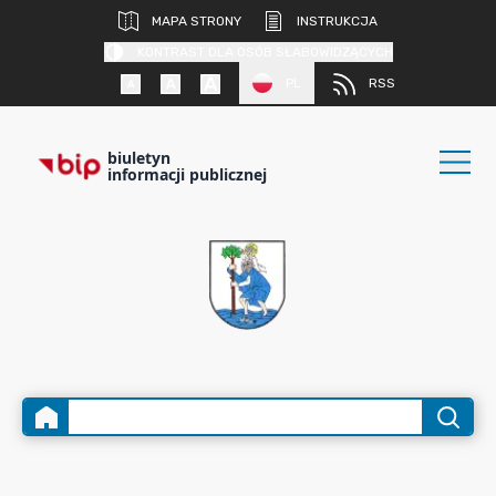
MAPA STRONY
INSTRUKCJA
KONTRAST DLA OSÓB SŁABOWIDZĄCYCH
PL
RSS
biuletyn
informacji publicznej