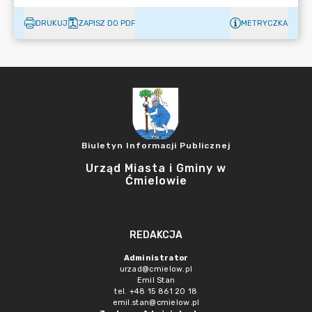
DRUKUJ
ZAPISZ DO PDF
METRYCZKA
Biuletyn Informacji Publicznej
Urząd Miasta i Gminy w
Ćmielowie
REDAKCJA
Administrator
urzad@cmielow.pl
Emil Stan
tel. +48 15 861 20 18
emil.stan@cmielow.pl