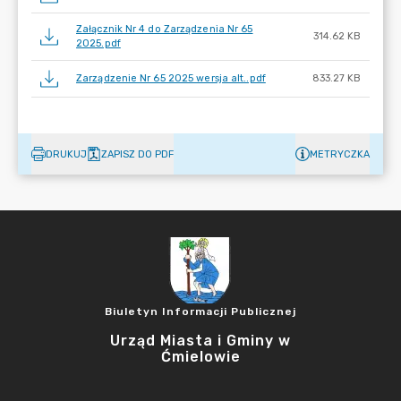
Załącznik Nr 4 do Zarządzenia Nr 65
314.62 KB
2025.pdf
Zarządzenie Nr 65 2025 wersja alt..pdf
833.27 KB
DRUKUJ
ZAPISZ DO PDF
METRYCZKA
Biuletyn Informacji Publicznej
Urząd Miasta i Gminy w
Ćmielowie