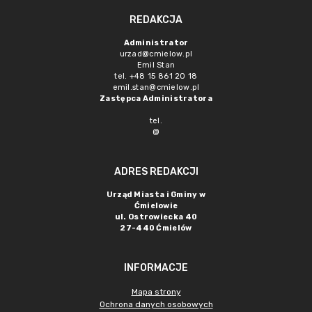
REDAKCJA
Administrator
urzad@cmielow.pl
Emil Stan
tel. +48 15 861 20 18
emil.stan@cmielow.pl
Zastępca Administratora
tel.
@
ADRES REDAKCJI
Urząd Miasta i Gminy w
Ćmielowie
ul. Ostrowiecka 40
27-440 Ćmielów
INFORMACJE
Mapa strony
Ochrona danych osobowych