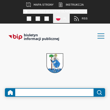
MAPA STRONY
INSTRUKCJA
KONTRAST DLA OSÓB SŁABOWIDZĄCYCH
PL
RSS
biuletyn
informacji publicznej