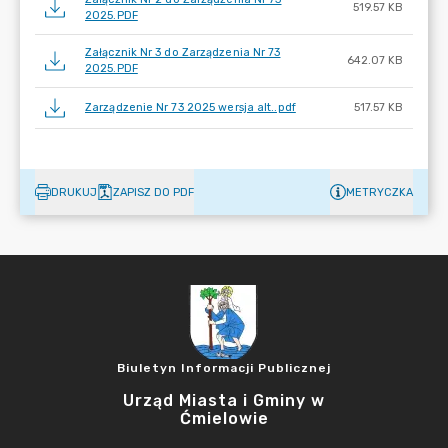
519.57 KB
2025.PDF
Załącznik Nr 3 do Zarządzenia Nr 73
642.07 KB
2025.PDF
Zarządzenie Nr 73 2025 wersja alt..pdf
517.57 KB
DRUKUJ
ZAPISZ DO PDF
METRYCZKA
Biuletyn Informacji Publicznej
Urząd Miasta i Gminy w
Ćmielowie