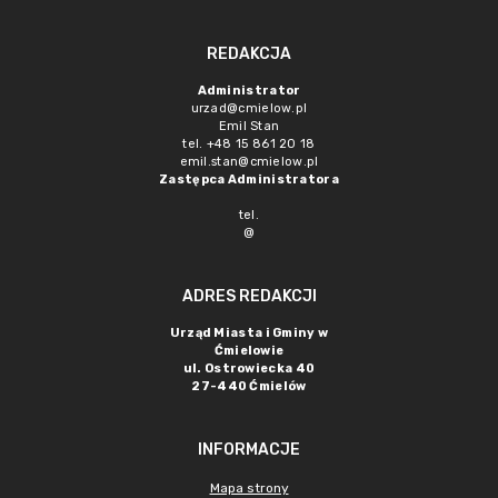
REDAKCJA
Administrator
urzad@cmielow.pl
Emil Stan
tel. +48 15 861 20 18
emil.stan@cmielow.pl
Zastępca Administratora
tel.
@
ADRES REDAKCJI
Urząd Miasta i Gminy w
Ćmielowie
ul. Ostrowiecka 40
27-440 Ćmielów
INFORMACJE
Mapa strony