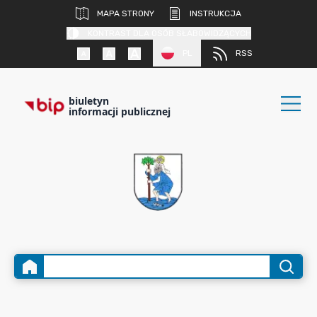
MAPA STRONY
INSTRUKCJA
KONTRAST DLA OSÓB SŁABOWIDZĄCYCH
PL
RSS
biuletyn
informacji publicznej