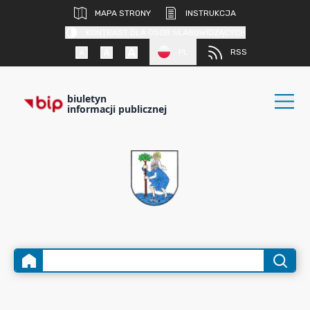
MAPA STRONY
INSTRUKCJA
KONTRAST DLA OSÓB SŁABOWIDZĄCYCH
PL
RSS
biuletyn
informacji publicznej