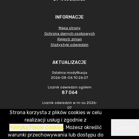
INFORMACJE
Mapa strony
Ochrona danych osobowych
Rejestr zmian
Statystyki odwiedzin
AKTUALIZACJE
Ostatnia modyfikacja
2026-08-06 10:26:07
Licznik odwiedzin ogółem
87 064
Licznik odwiedzin w m-cu 2026-
07
Strona korzysta z plików cookies w celu
535
realizacji usług i zgodnie z
Polityką Plików Cookies
. Możesz określić
Zamknij
CMS & Hosting: Nefeni Sp. z o.o.
warunki przechowywania lub dostępu do