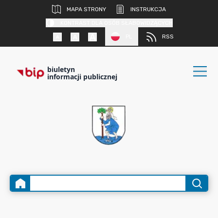
MAPA STRONY
INSTRUKCJA
KONTRAST DLA OSÓB SŁABOWIDZĄCYCH
PL
RSS
biuletyn
informacji publicznej