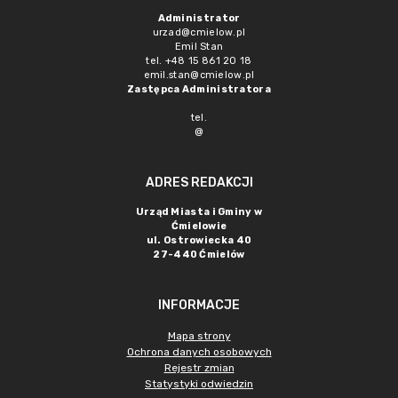
Administrator
urzad@cmielow.pl
Emil Stan
tel. +48 15 861 20 18
emil.stan@cmielow.pl
Zastępca Administratora
tel.
@
ADRES REDAKCJI
Urząd Miasta i Gminy w
Ćmielowie
ul. Ostrowiecka 40
27-440 Ćmielów
INFORMACJE
Mapa strony
Ochrona danych osobowych
Rejestr zmian
Statystyki odwiedzin