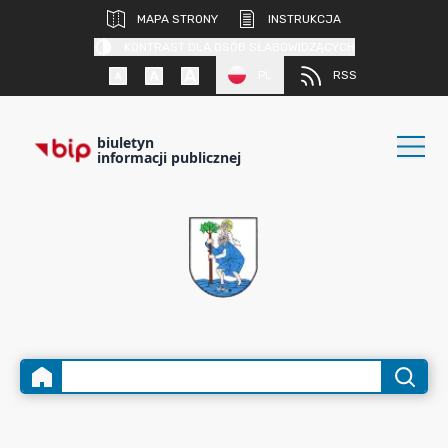
MAPA STRONY
INSTRUKCJA
KONTRAST DLA OSÓB SŁABOWIDZĄCYCH
PL
RSS
biuletyn
informacji publicznej