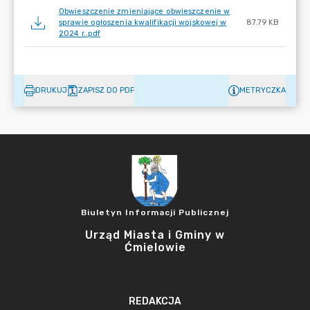
Obwieszczenie zmieniające obwieszczenie w
sprawie ogłoszenia kwalifikacji wojskowej w
87.79 KB
2024 r..pdf
DRUKUJ
ZAPISZ DO PDF
METRYCZKA
Biuletyn Informacji Publicznej
Urząd Miasta i Gminy w
Ćmielowie
REDAKCJA