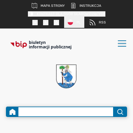
MAPA STRONY
INSTRUKCJA
KONTRAST DLA OSÓB SŁABOWIDZĄCYCH
PL
RSS
biuletyn
informacji publicznej