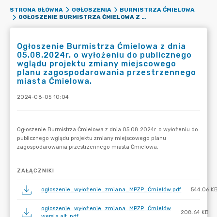
STRONA GŁÓWNA
OGŁOSZENIA
BURMISTRZA ĆMIELOWA
OGŁOSZENIE BURMISTRZA ĆMIELOWA Z DNIA 05.08.2024R. O WYŁOŻENIU DO PUBLICZNEGO WGLĄDU PROJEKTU ZMIANY MIEJSCOWEGO PLANU ZAGOSPODAROWANIA PRZESTRZENNEGO MIASTA ĆMIELOWA.
Ogłoszenie Burmistrza Ćmielowa z dnia
05.08.2024r. o wyłożeniu do publicznego
wglądu projektu zmiany miejscowego
planu zagospodarowania przestrzennego
miasta Ćmielowa.
2024-08-05 10:04
ZAŁĄCZNIKI
ogłoszenie_wyłożenie_zmiana_MPZP_Ćmielów.pdf
544.06 K
ogłoszenie_wyłożenie_zmiana_MPZP_Ćmielów
208.64 KB
wersja alt..pdf