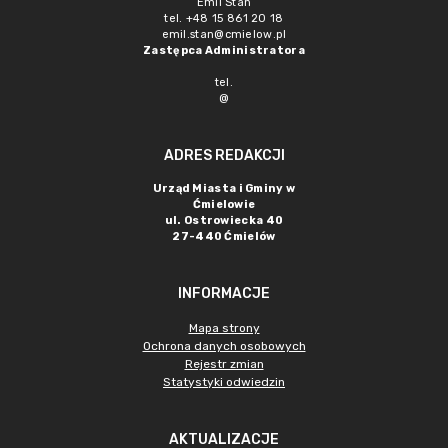
Emil Stan
tel. +48 15 861 20 18
emil.stan@cmielow.pl
Zastępca Administratora
tel.
@
ADRES REDAKCJI
Urząd Miasta i Gminy w
Ćmielowie
ul. Ostrowiecka 40
27-440 Ćmielów
INFORMACJE
Mapa strony
Ochrona danych osobowych
Rejestr zmian
Statystyki odwiedzin
AKTUALIZACJE