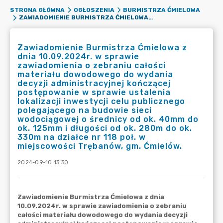
STRONA GŁÓWNA
OGŁOSZENIA
BURMISTRZA ĆMIELOWA
ZAWIADOMIENIE BURMISTRZA ĆMIELOWA Z DNIA 10.09.2024R. W SPRAWIE ZAWIADOMIENIA O ZEBRANIU CAŁOŚCI MATERIAŁU DOWODOWEGO DO WYDANIA DECYZJI ADMINISTRACYJNEJ KOŃCZĄCEJ POSTĘPOWANIE W SPRAWIE USTALENIA LOKALIZACJI INWESTYCJI CELU PUBLICZNEGO POLEGAJĄCEGO NA BUDOWIE SIECI WODOCIĄGOWEJ O ŚREDNICY OD OK. 40MM DO OK. 125MM I DŁUGOŚCI OD OK. 280M DO OK. 330M NA DZIAŁCE NR 118 POŁ. W MIEJSCOWOŚCI TRĘBANÓW, GM. ĆMIELÓW.
Zawiadomienie Burmistrza Ćmielowa z
dnia 10.09.2024r. w sprawie
zawiadomienia o zebraniu całości
materiału dowodowego do wydania
decyzji administracyjnej kończącej
postępowanie w sprawie ustalenia
lokalizacji inwestycji celu publicznego
polegającego na budowie sieci
wodociągowej o średnicy od ok. 40mm do
ok. 125mm i długości od ok. 280m do ok.
330m na działce nr 118 poł. w
miejscowości Trębanów, gm. Ćmielów.
2024-09-10 13:30