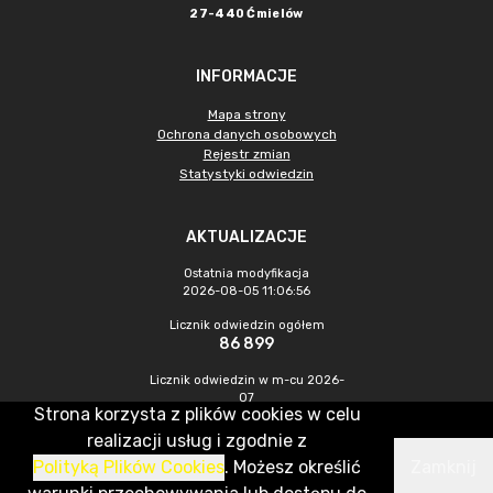
27-440 Ćmielów
INFORMACJE
Mapa strony
Ochrona danych osobowych
Rejestr zmian
Statystyki odwiedzin
AKTUALIZACJE
Ostatnia modyfikacja
2026-08-05 11:06:56
Licznik odwiedzin ogółem
86 899
Licznik odwiedzin w m-cu 2026-
07
Strona korzysta z plików cookies w celu
370
realizacji usług i zgodnie z
Polityką Plików Cookies
. Możesz określić
Zamknij
CMS & Hosting: Nefeni Sp. z o.o.