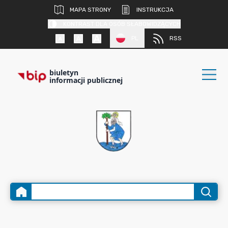
MAPA STRONY
INSTRUKCJA
KONTRAST DLA OSÓB SŁABOWIDZĄCYCH
PL
RSS
biuletyn
informacji publicznej