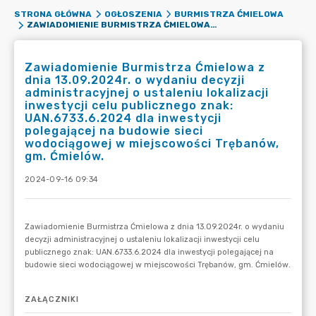
STRONA GŁÓWNA
OGŁOSZENIA
BURMISTRZA ĆMIELOWA
ZAWIADOMIENIE BURMISTRZA ĆMIELOWA Z DNIA 13.09.2024R. O WYDANIU DECYZJI ADMINISTRACYJNEJ O USTALENIU LOKALIZACJI INWESTYCJI CELU PUBLICZNEGO ZNAK: UAN.6733.6.2024 DLA INWESTYCJI POLEGAJĄCEJ NA BUDOWIE SIECI WODOCIĄGOWEJ W MIEJSCOWOŚCI TRĘBANÓW, GM. ĆMIELÓW.
Zawiadomienie Burmistrza Ćmielowa z
dnia 13.09.2024r. o wydaniu decyzji
administracyjnej o ustaleniu lokalizacji
inwestycji celu publicznego znak:
UAN.6733.6.2024 dla inwestycji
polegającej na budowie sieci
wodociągowej w miejscowości Trębanów,
gm. Ćmielów.
2024-09-16 09:34
ZAŁĄCZNIKI