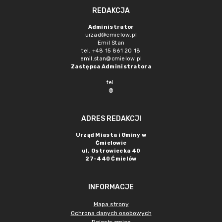
REDAKCJA
Administrator
urzad@cmielow.pl
Emil Stan
tel. +48 15 861 20 18
emil.stan@cmielow.pl
Zastępca Administratora
tel.
@
ADRES REDAKCJI
Urząd Miasta i Gminy w
Ćmielowie
ul. Ostrowiecka 40
27-440 Ćmielów
INFORMACJE
Mapa strony
Ochrona danych osobowych