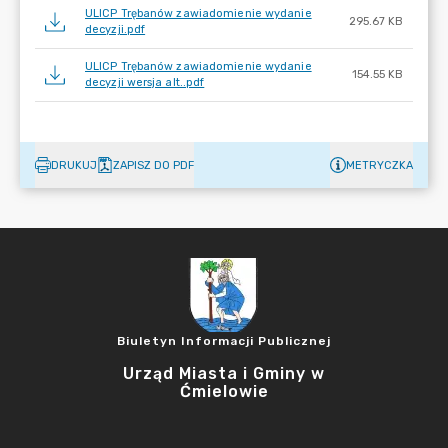
ULICP Trębanów zawiadomienie wydanie
295.67 KB
decyzji.pdf
ULICP Trębanów zawiadomienie wydanie
154.55 KB
decyzji wersja alt..pdf
DRUKUJ
ZAPISZ DO PDF
METRYCZKA
Biuletyn Informacji Publicznej
Urząd Miasta i Gminy w
Ćmielowie