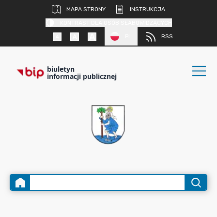
MAPA STRONY
INSTRUKCJA
KONTRAST DLA OSÓB SŁABOWIDZĄCYCH
PL
RSS
biuletyn
informacji publicznej