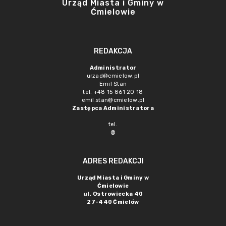
Urząd Miasta i Gminy w
Ćmielowie
REDAKCJA
Administrator
urzad@cmielow.pl
Emil Stan
tel. +48 15 861 20 18
emil.stan@cmielow.pl
Zastępca Administratora
tel.
@
ADRES REDAKCJI
Urząd Miasta i Gminy w
Ćmielowie
ul. Ostrowiecka 40
27-440 Ćmielów