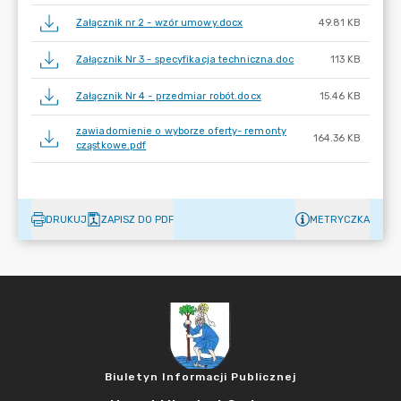
Załącznik nr 2 - wzór umowy.docx
49.81 KB
Załącznik Nr 3 - specyfikacja techniczna.doc
113 KB
Załącznik Nr 4 - przedmiar robót.docx
15.46 KB
zawiadomienie o wyborze oferty- remonty
164.36 KB
cząstkowe.pdf
DRUKUJ
ZAPISZ DO PDF
METRYCZKA
Biuletyn Informacji Publicznej