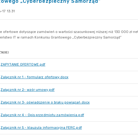
towego „Cyberbezpieczny Samorząd”
17 13:31
NIKI
ZAPYTANIE OFERTOWE.pdf
Załącznik nr 1 - formularz ofertowy.docx
Załącznik nr 2- wzór umowy.pdf
Załącznik nr 3- oświadczenie o braku powiązań.docx
Załącznik nr 4 - Opis przedmiotu zamówienia.pdf
Załącznik nr 5 - klauzula informacyjna FERC.pdf