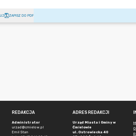
UJ
ZAPISZ DO PDF
REDAKCJA
ADRES REDAKCJI
Administrator
Urząd Miasta i Gminy w
M
urzad@cmielow.pl
Ćmielowie
O
Emil Stan
ul. Ostrowiecka 40
R