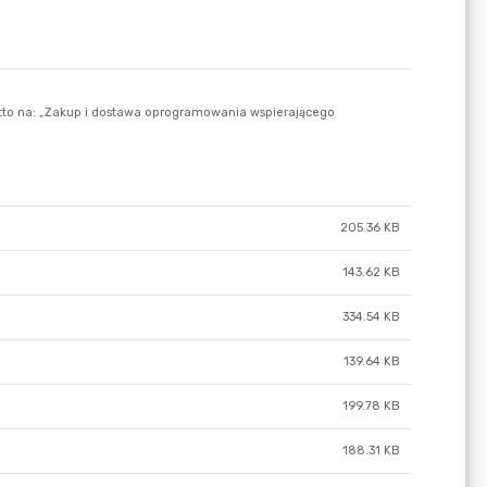
205.36 KB
143.62 KB
334.54 KB
139.64 KB
199.78 KB
188.31 KB