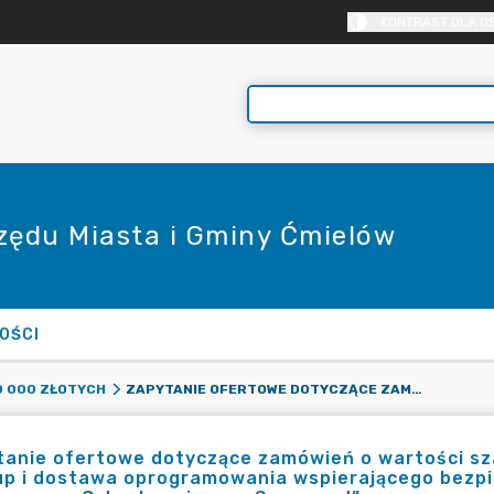
KONTRAST DLA O
rzędu Miasta i Gminy Ćmielów
OŚCI
ZAPYTANIE OFERTOWE DOTYCZĄCE ZAMÓWIEŃ O WARTOŚCI SZACUNKOWEJ NIŻSZEJ NIŻ 130 000 ZŁ NETTO NA: „ZAKUP I DOSTAWA OPROGRAMOWANIA WSPIERAJĄCEGO BEZPIECZEŃSTWO IT W RAMACH KONKURSU GRANTOWEGO „CYBERBEZPIECZNY SAMORZĄD”
0 000 ZŁOTYCH
anie ofertowe dotyczące zamówień o wartości szac
up i dostawa oprogramowania wspierającego bezp