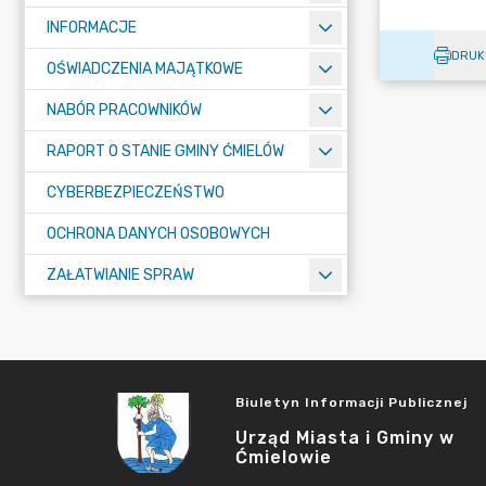
INFORMACJE
DRUK
OŚWIADCZENIA MAJĄTKOWE
NABÓR PRACOWNIKÓW
RAPORT O STANIE GMINY ĆMIELÓW
CYBERBEZPIECZEŃSTWO
OCHRONA DANYCH OSOBOWYCH
ZAŁATWIANIE SPRAW
Biuletyn Informacji Publicznej
Urząd Miasta i Gminy w
Ćmielowie