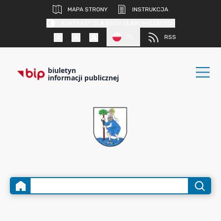
MAPA STRONY
INSTRUKCJA
KONTRAST DLA OSÓB SŁABOWIDZĄCYCH
PL
RSS
biuletyn
informacji publicznej