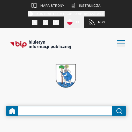
MAPA STRONY
INSTRUKCJA
KONTRAST DLA OSÓB SŁABOWIDZĄCYCH
PL
RSS
biuletyn
informacji publicznej