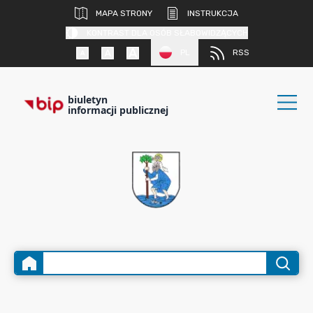
MAPA STRONY
INSTRUKCJA
KONTRAST DLA OSÓB SŁABOWIDZĄCYCH
PL
RSS
biuletyn
informacji publicznej