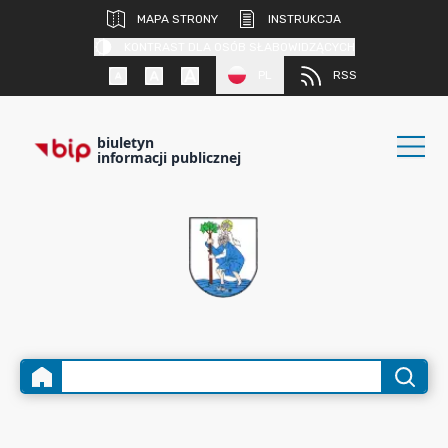
MAPA STRONY
INSTRUKCJA
KONTRAST DLA OSÓB SŁABOWIDZĄCYCH
PL
RSS
biuletyn
informacji publicznej