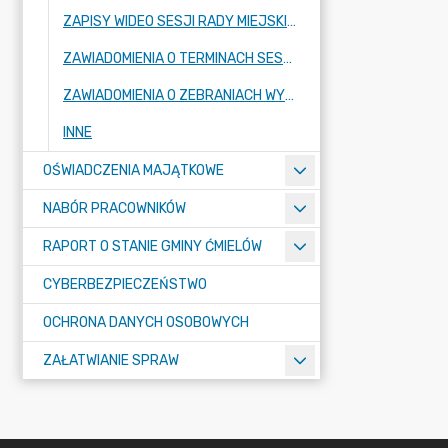
ZAPISY WIDEO SESJI RADY MIEJSKIEJ
ZAWIADOMIENIA O TERMINACH SESJI RADY MIEJSKIEJ ORAZ KOMISJI STAŁYCH RADY
ZAWIADOMIENIA O ZEBRANIACH WYBORCZYCH W SOŁECTWACH I MIEŚCIE ĆMIELÓW
INNE
OŚWIADCZENIA MAJĄTKOWE
NABÓR PRACOWNIKÓW
RAPORT O STANIE GMINY ĆMIELÓW
CYBERBEZPIECZEŃSTWO
OCHRONA DANYCH OSOBOWYCH
ZAŁATWIANIE SPRAW