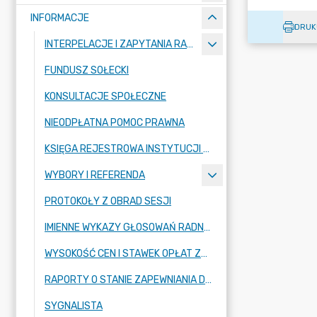
INFORMACJE
DRUK
INTERPELACJE I ZAPYTANIA RADNYCH
FUNDUSZ SOŁECKI
KONSULTACJE SPOŁECZNE
NIEODPŁATNA POMOC PRAWNA
KSIĘGA REJESTROWA INSTYTUCJI KULTURY
WYBORY I REFERENDA
PROTOKOŁY Z OBRAD SESJI
IMIENNE WYKAZY GŁOSOWAŃ RADNYCH
WYSOKOŚĆ CEN I STAWEK OPŁAT ZBIOROWEGO ZAOPATRZENIA W WODĘ
RAPORTY O STANIE ZAPEWNIANIA DOSTĘPNOŚCI PODMIOTU PUBLICZNEGO
SYGNALISTA