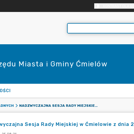
KONTRAST DLA O
rzędu Miasta i Gminy Ćmielów
OŚCI
NADZWYCZAJNA SESJA RADY MIEJSKIEJ W ĆMIELOWIE Z DNIA 24 PAŹDZIERNIKA 2024 R.
ADNYCH
yczajna Sesja Rady Miejskiej w Ćmielowie z dnia 2