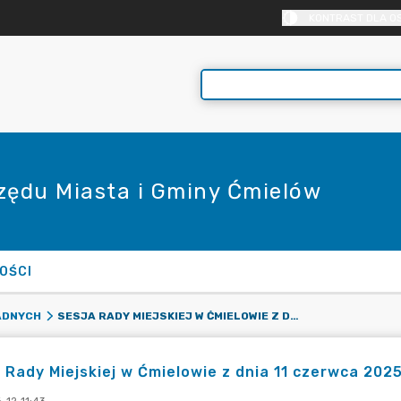
KONTRAST DLA O
rzędu Miasta i Gminy Ćmielów
OŚCI
SESJA RADY MIEJSKIEJ W ĆMIELOWIE Z DNIA 11 CZERWCA 2025 R.
ADNYCH
 Rady Miejskiej w Ćmielowie z dnia 11 czerwca 2025