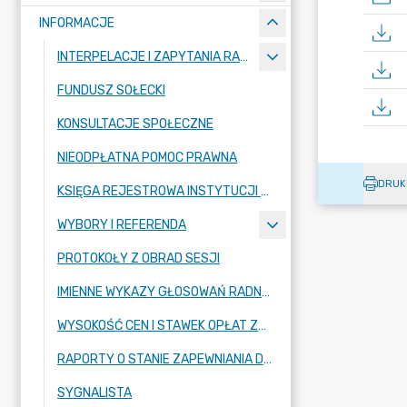
INFORMACJE
INTERPELACJE I ZAPYTANIA RADNYCH
FUNDUSZ SOŁECKI
KONSULTACJE SPOŁECZNE
NIEODPŁATNA POMOC PRAWNA
DRUK
KSIĘGA REJESTROWA INSTYTUCJI KULTURY
WYBORY I REFERENDA
PROTOKOŁY Z OBRAD SESJI
IMIENNE WYKAZY GŁOSOWAŃ RADNYCH
WYSOKOŚĆ CEN I STAWEK OPŁAT ZBIOROWEGO ZAOPATRZENIA W WODĘ
RAPORTY O STANIE ZAPEWNIANIA DOSTĘPNOŚCI PODMIOTU PUBLICZNEGO
SYGNALISTA