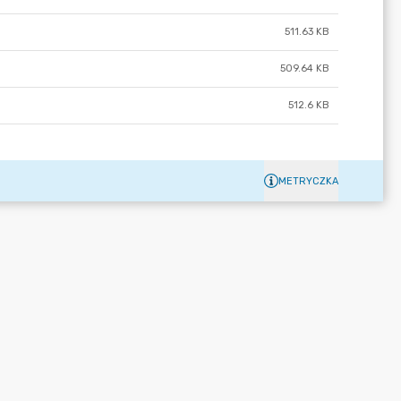
511.63 KB
509.64 KB
512.6 KB
METRYCZKA