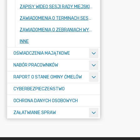
ZAPISY WIDEO SESJI RADY MIEJSKIEJ
ZAWIADOMIENIA O TERMINACH SESJI RADY MIEJSKIEJ ORAZ KOMISJI STAŁYCH RADY
ZAWIADOMIENIA O ZEBRANIACH WYBORCZYCH W SOŁECTWACH I MIEŚCIE ĆMIELÓW
INNE
OŚWIADCZENIA MAJĄTKOWE
NABÓR PRACOWNIKÓW
RAPORT O STANIE GMINY ĆMIELÓW
CYBERBEZPIECZEŃSTWO
OCHRONA DANYCH OSOBOWYCH
ZAŁATWIANIE SPRAW