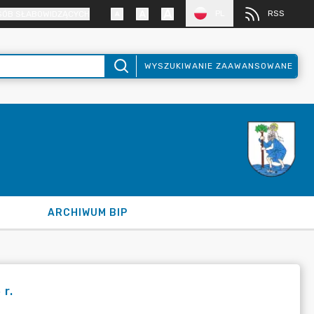
PL
RSS
SÓB SŁABOWIDZĄCYCH
WYSZUKIWANIE ZAAWANSOWANE
ARCHIWUM BIP
 r.