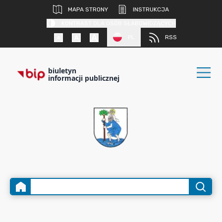
MAPA STRONY
INSTRUKCJA
KONTRAST DLA OSÓB SŁABOWIDZĄCYCH
PL
RSS
biuletyn
informacji publicznej