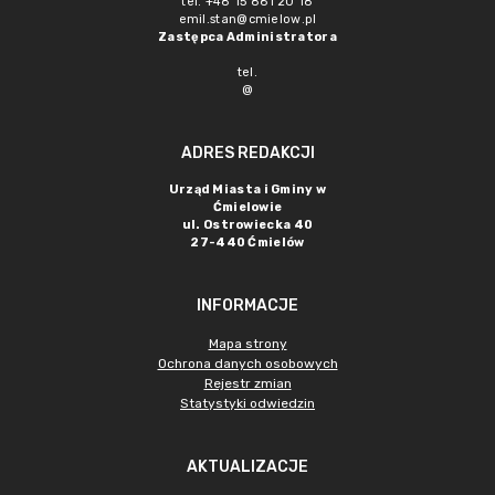
tel. +48 15 861 20 18
emil.stan@cmielow.pl
Zastępca Administratora
tel.
@
ADRES REDAKCJI
Urząd Miasta i Gminy w
Ćmielowie
ul. Ostrowiecka 40
27-440 Ćmielów
INFORMACJE
Mapa strony
Ochrona danych osobowych
Rejestr zmian
Statystyki odwiedzin
AKTUALIZACJE