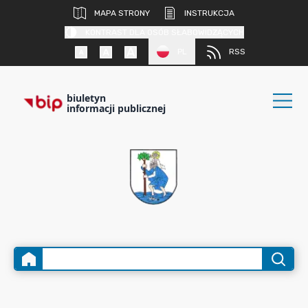
MAPA STRONY
INSTRUKCJA
KONTRAST DLA OSÓB SŁABOWIDZĄCYCH
PL
RSS
biuletyn
informacji publicznej