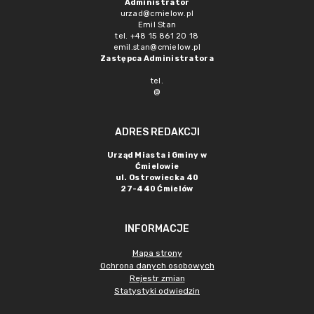
Administrator
urzad@cmielow.pl
Emil Stan
tel. +48 15 861 20 18
emil.stan@cmielow.pl
Zastępca Administratora
tel.
@
ADRES REDAKCJI
Urząd Miasta i Gminy w
Ćmielowie
ul. Ostrowiecka 40
27-440 Ćmielów
INFORMACJE
Mapa strony
Ochrona danych osobowych
Rejestr zmian
Statystyki odwiedzin