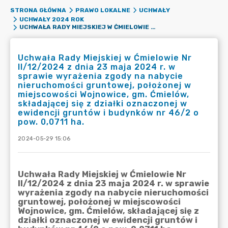
STRONA GŁÓWNA
PRAWO LOKALNE
UCHWAŁY
UCHWAŁY 2024 ROK
UCHWAŁA RADY MIEJSKIEJ W ĆMIELOWIE NR II/12/2024 Z DNIA 23 MAJA 2024 R. W SPRAWIE WYRAŻENIA ZGODY NA NABYCIE NIERUCHOMOŚCI GRUNTOWEJ, POŁOŻONEJ W MIEJSCOWOŚCI WOJNOWICE, GM. ĆMIELÓW, SKŁADAJĄCEJ SIĘ Z DZIAŁKI OZNACZONEJ W EWIDENCJI GRUNTÓW I BUDYNKÓW NR 46/2 O POW. 0,0711 HA.
Uchwała Rady Miejskiej w Ćmielowie Nr
II/12/2024 z dnia 23 maja 2024 r. w
sprawie wyrażenia zgody na nabycie
nieruchomości gruntowej, położonej w
miejscowości Wojnowice, gm. Ćmielów,
składającej się z działki oznaczonej w
ewidencji gruntów i budynków nr 46/2 o
pow. 0,0711 ha.
2024-05-29 15:06