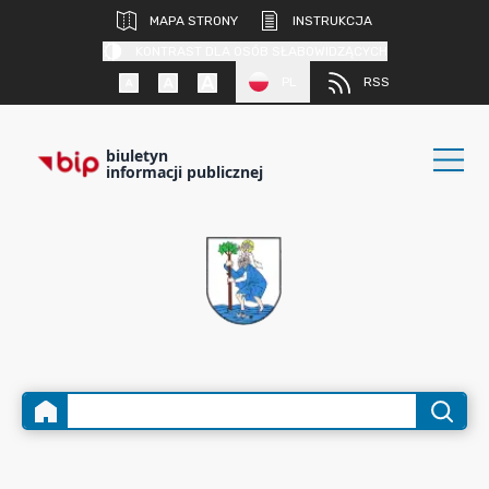
MAPA STRONY
INSTRUKCJA
KONTRAST DLA OSÓB SŁABOWIDZĄCYCH
PL
RSS
biuletyn
informacji publicznej