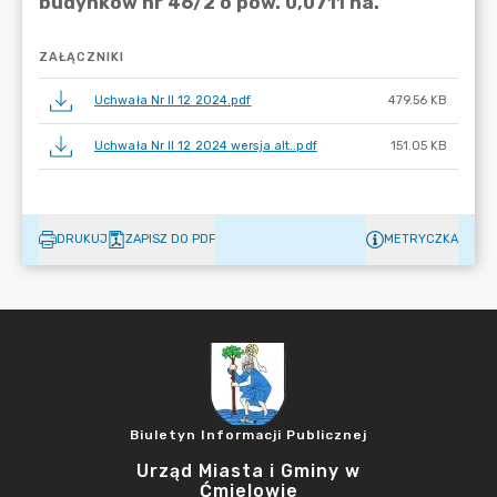
ZAŁĄCZNIKI
Uchwała Nr II 12 2024.pdf
479.56 KB
Uchwała Nr II 12 2024 wersja alt..pdf
151.05 KB
DRUKUJ
ZAPISZ DO PDF
METRYCZKA
Biuletyn Informacji Publicznej
Urząd Miasta i Gminy w
Ćmielowie