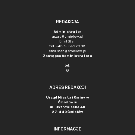
REDAKCJA
Administrator
urzad@cmielow.pl
Emil Stan
tel. +48 15 861 20 18
emil.stan@cmielow.pl
Zastępca Administratora
tel.
@
ADRES REDAKCJI
Urząd Miasta i Gminy w
Ćmielowie
ul. Ostrowiecka 40
27-440 Ćmielów
INFORMACJE