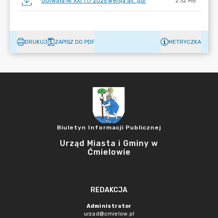
Uchwała Nr XXI 117 2025 wersja alt..pdf
2.32 MB
DRUKUJ
ZAPISZ DO PDF
METRYCZKA
Biuletyn Informacji Publicznej
Urząd Miasta i Gminy w
Ćmielowie
REDAKCJA
Administrator
urzad@cmielow.pl