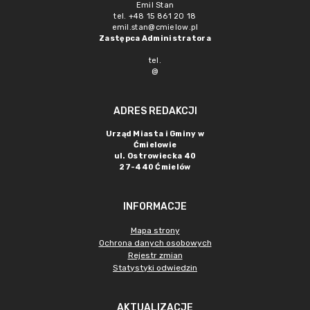
Emil Stan
tel. +48 15 861 20 18
emil.stan@cmielow.pl
Zastępca Administratora
tel.
@
ADRES REDAKCJI
Urząd Miasta i Gminy w
Ćmielowie
ul. Ostrowiecka 40
27-440 Ćmielów
INFORMACJE
Mapa strony
Ochrona danych osobowych
Rejestr zmian
Statystyki odwiedzin
AKTUALIZACJE