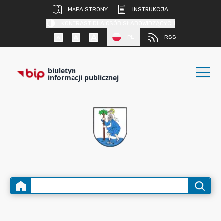
MAPA STRONY
INSTRUKCJA
KONTRAST DLA OSÓB SŁABOWIDZĄCYCH
PL
RSS
biuletyn
informacji publicznej