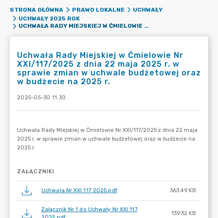
STRONA GŁÓWNA
PRAWO LOKALNE
UCHWAŁY
UCHWAŁY 2025 ROK
UCHWAŁA RADY MIEJSKIEJ W ĆMIELOWIE NR XXI/117/2025 Z DNIA 22 MAJA 2025 R. W SPRAWIE ZMIAN W UCHWALE BUDŻETOWEJ ORAZ W BUDŻECIE NA 2025 R.
Uchwała Rady Miejskiej w Ćmielowie Nr
XXI/117/2025 z dnia 22 maja 2025 r. w
sprawie zmian w uchwale budżetowej oraz
w budżecie na 2025 r.
2025-05-30 11:30
ZAŁĄCZNIKI
Uchwała Nr XXI 117 2025.pdf
363.49 KB
Załącznik Nr 1 do Uchwały Nr XXI 117
139.32 KB
2025.pdf