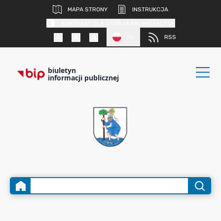
MAPA STRONY
INSTRUKCJA
KONTRAST DLA OSÓB SŁABOWIDZĄCYCH
PL
RSS
biuletyn
informacji publicznej