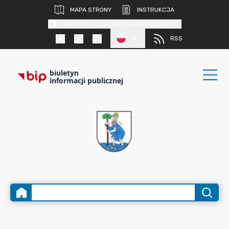
MAPA STRONY
INSTRUKCJA
KONTRAST DLA OSÓB SŁABOWIDZĄCYCH
PL
RSS
biuletyn
informacji publicznej