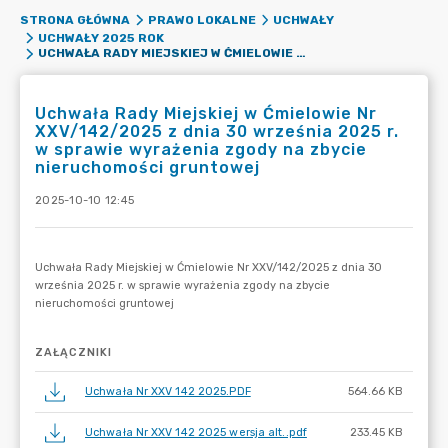
STRONA GŁÓWNA
PRAWO LOKALNE
UCHWAŁY
UCHWAŁY 2025 ROK
UCHWAŁA RADY MIEJSKIEJ W ĆMIELOWIE NR XXV/142/2025 Z DNIA 30 WRZEŚNIA 2025 R. W SPRAWIE WYRAŻENIA ZGODY NA ZBYCIE NIERUCHOMOŚCI GRUNTOWEJ
Uchwała Rady Miejskiej w Ćmielowie Nr
XXV/142/2025 z dnia 30 września 2025 r.
w sprawie wyrażenia zgody na zbycie
nieruchomości gruntowej
2025-10-10 12:45
ZAŁĄCZNIKI
Uchwała Nr XXV 142 2025.PDF
564.66 KB
Uchwała Nr XXV 142 2025 wersja alt..pdf
233.45 KB