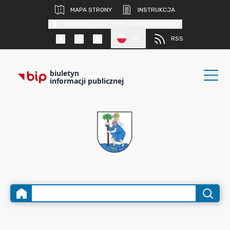
MAPA STRONY
INSTRUKCJA
KONTRAST DLA OSÓB SŁABOWIDZĄCYCH
PL
RSS
biuletyn
informacji publicznej