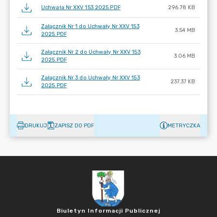
Uchwała Nr XXV 153 2025.PDF
296.78 KB
Załącznik Nr 1 do Uchwały Nr XXV 153
3.54 MB
2025.PDF
Załącznik Nr 2 do Uchwały Nr XXV 153
3.06 MB
2025.PDF
Załącznik Nr 3 do Uchwały Nr XXV 153
237.37 KB
2025.PDF
DRUKUJ
ZAPISZ DO PDF
METRYCZKA
Biuletyn Informacji Publicznej