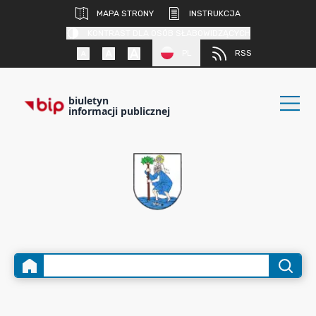
MAPA STRONY
INSTRUKCJA
KONTRAST DLA OSÓB SŁABOWIDZĄCYCH
PL
RSS
biuletyn
informacji publicznej