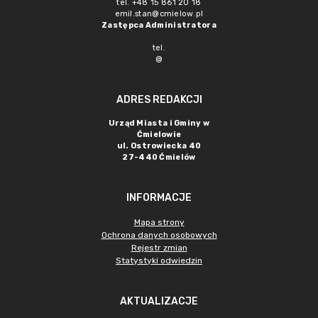
tel. +48 15 861 20 18
emil.stan@cmielow.pl
Zastępca Administratora
tel.
@
ADRES REDAKCJI
Urząd Miasta i Gminy w
Ćmielowie
ul. Ostrowiecka 40
27-440 Ćmielów
INFORMACJE
Mapa strony
Ochrona danych osobowych
Rejestr zmian
Statystyki odwiedzin
AKTUALIZACJE