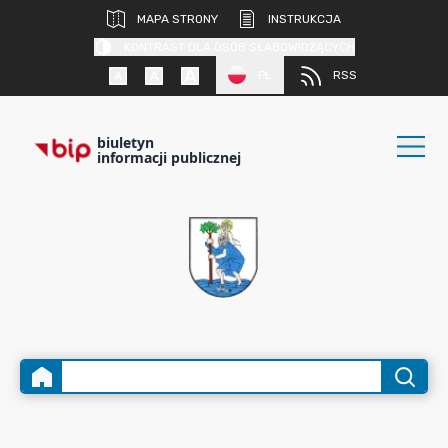
MAPA STRONY
INSTRUKCJA
KONTRAST DLA OSÓB SŁABOWIDZĄCYCH
PL
RSS
biuletyn
informacji publicznej